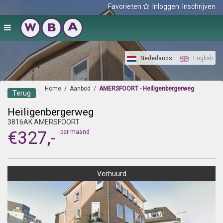
Favorieten
Inloggen
Inschrijven
Nederlands
English
Home
/
Aanbod
/
AMERSFOORT - Heiligenbergerweg
Terug
Heiligenbergerweg
3816AK AMERSFOORT
€327,-
per maand
Verhuurd