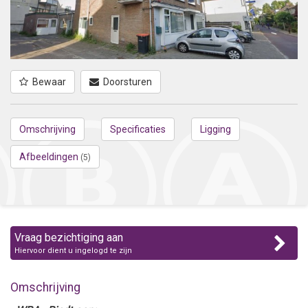
Bewaar
Doorsturen
Omschrijving
Specificaties
Ligging
Afbeeldingen
(5)
Vraag bezichtiging aan
Hiervoor dient u ingelogd te zijn
Omschrijving