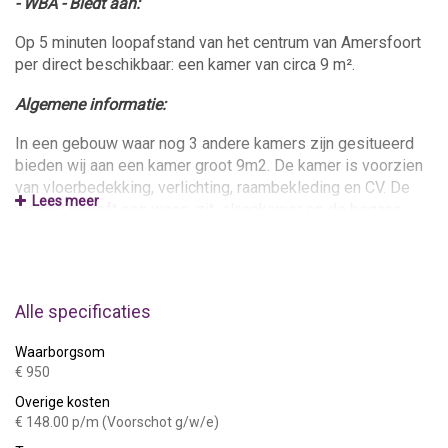
- WBA - Biedt aan:
Op 5 minuten loopafstand van het centrum van Amersfoort
per direct beschikbaar: een kamer van circa 9 m².
Algemene informatie:
In een gebouw waar nog 3 andere kamers zijn gesitueerd
bieden wij aan een kamer groot 9m2. De kamer is voorzien
van vloerbedekking, verlichting, raambekleding en CV. De
Lees meer
woning betreft een woon, zit, slaapkamer op de begane
grond.
Gezamenlijk gebruik van entree, keukenblok met boven- en
onderkasten, afzuigkap, kookstel, douche, toilet met 11
Alle specificaties
andere bewoners.
Waarborgsom
Gewenste huurder(s):
€ 950
Maximaal 1 persoon (werkend of studerend)
Overige kosten
€ 148.00 p/m (Voorschot g/w/e)