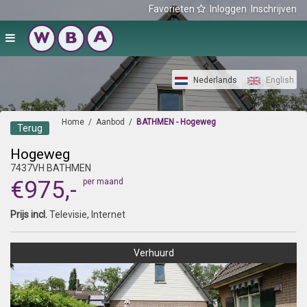
Favorieten
Inloggen
Inschrijven
Nederlands
English
Home
/
Aanbod
/
BATHMEN - Hogeweg
Terug
Hogeweg
7437VH BATHMEN
€975,-
per maand
Prijs incl.
Televisie, Internet
Verhuurd