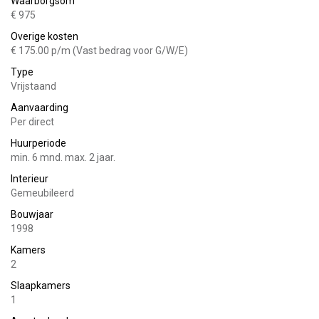
Waarborgsom
slechts 3 minuten rijden.
€ 975
- Rustige ligging
Overige kosten
€ 175.00 p/m (Vast bedrag voor G/W/E)
- Kabel (Ziggo) aansluiting aanwezig
- Gratis gebruik van WIFI
Type
- De woning wordt gemeubileerd opgeleverd
Vrijstaand
- Gratis parkeren aan de weg
Aanvaarding
- Voorzien van airco
Per direct
Indeling:
Huurperiode
min. 6 mnd. max. 2 jaar.
Entree, hal, toilet, ruime woonkamer met eetgedeelte, nette
Interieur
keuken welke is voorzien van een koelkast, vaatwasser,
Gemeubileerd
kookplaat, afzuigkap, magnetron en wasmachine-droger
Bouwjaar
combinatie, vaste trap naar 1e verdieping...
1998
1e verdieping:
Kamers
2
Overloop, badkamer, ruime slaapkamer.
Slaapkamers
1
Buitenruimte: