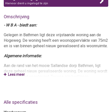
Hiervoor dient u ingelogd te zijn
Omschrijving
- W B A - biedt aan:
Gelegen in Bathmen ligt deze vrijstaande woning aan de
Hogeweg. De woning heeft een woonoppervlakte van 75m2
en is van binnen geheel nieuw gerealiseerd als woonruimte.
Algemene informatie:
Aan de rand van het mooie Sallandse dorp Bathmen, ligt
deze geheel nieuw gerealiseerde woning. De woning wordt
Lees meer
gemeubileerd opgeleverd. Tevens zijn bedlinnen,
handdoeken etc. aanwezig.
De woning is goed bereikbaar met veel voorzieningen in de
buurt. Gesitueerd op fietsafstand van het centrum van
Alle specificaties
Bathmen, loopafstand van een supermarkt. Daarnaast is de
dichtstbijzijnde uitvalsweg in de nabije omgeving op