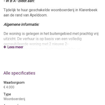
- W B A - biedt aan:
Tijdelijk te huur geschakelde woonboerderij in Klarenbeek
aan de rand van Apeldoorn.
Algemene informatie:
De woning is gelegen in het buitengebied met prachtig vrij
uitzicht. De verhuur is op basis van een volledig
gemeubileerde woning met 2 nieuwe 2-
Lees meer
persoonsboxsprings, meubels, wasmachine en
diepvrieskast. De luxe keuken is uitgerust met een
koelkast, vaatwasser, magnetron en een 5-pits gasfornuis
met elektrische oven.
Alle specificaties
Wijk winkelcentrum De Eglantier op 6 autominuten afstand,
supermarkt in Klarenbeek ook op 6 autominuten. Oprit A1 en
Waarborgsom
oprit A50, beide ook op 6 autominuten. Amersfoort op 45
€ 4.000
autominuten en Utrecht op 60 autominuten.
Type
Woonboerderij
De huurprijs bedraagt € 1.995,00 per maand, inclusief
meubels en apparatuur, exclusief gas, water en licht.