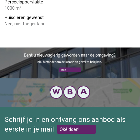
Perceeloppervlakte
Huurder dient een minimaal inkomen te hebben van 3x de
1000 m²
huurprijs.
Huisdieren gewenst
Nee, niet toegestaan
Schrijf je in en ontvang ons aanbod als
eerste in je mail
Oké doen!