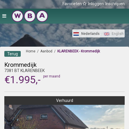
Favorieten
Inloggen
Inschrijven
Nederlands
English
Home
/
Aanbod
/
KLARENBEEK - Krommedijk
Terug
Krommedijk
7381 BT KLARENBEEK
€1.995,-
per maand
Verhuurd