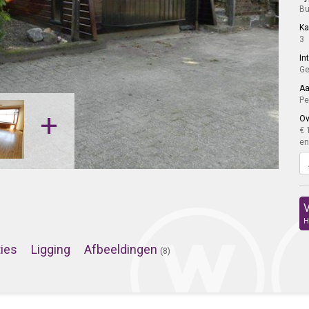
Bu
K
3
In
Ge
Aa
Pe
+
Ov
€ 
en
V
H
ties
Ligging
Afbeeldingen
(8)