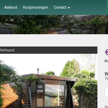
Aanbod
Koopwoningen
Contact
Verhuurd
Pr
W
7
Ty