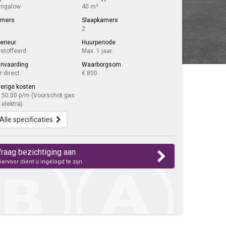
ngalow
40 m²
amers
Slaapkamers
2
terieur
Huurperiode
stoffeerd
Max. 1 jaar.
nvaarding
Waarborgsom
r direct
€ 800
erige kosten
150.00 p/m (Voorschot gas
 elektra)
Alle specificaties
raag bezichtiging aan
iervoor dient u ingelogd te zijn