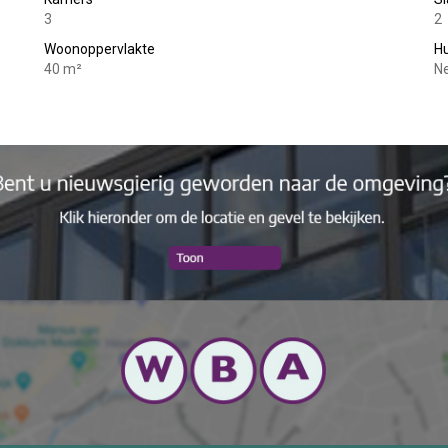
3
2
Woonoppervlakte
Hu
40 m²
Ne
 water.