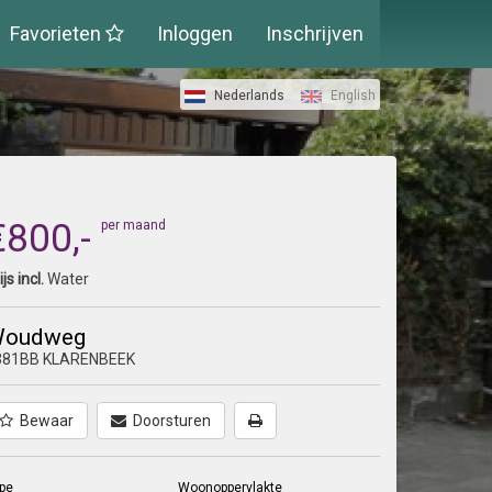
Favorieten
Inloggen
Inschrijven
Nederlands
English
€800,-
per maand
ijs incl.
Water
oudweg
381BB KLARENBEEK
Bewaar
Doorsturen
pe
Woonoppervlakte