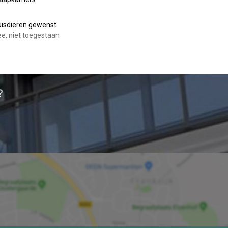
isdieren gewenst
e, niet toegestaan