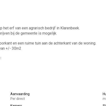
 het erf van een agrarisch bedrijf in Klarenbeek.
ijven bij de gemeente is mogelijk.
oorkant en een ruime tuin aan de achterkant van de woning.
 van +/- 30m2
u!
et en wastafel, slaapkamer 2, woonkamer met open keuken.
Aanvaarding
H
 de achterkant van de woning.
Per direct
ma
Kamers
S