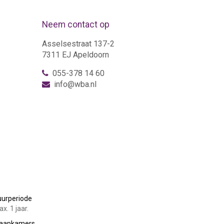
Neem contact op
Asselsestraat 137-2
7311 EJ Apeldoorn
055-378 14 60
info@wba.nl
uurperiode
x. 1 jaar.
laapkamers