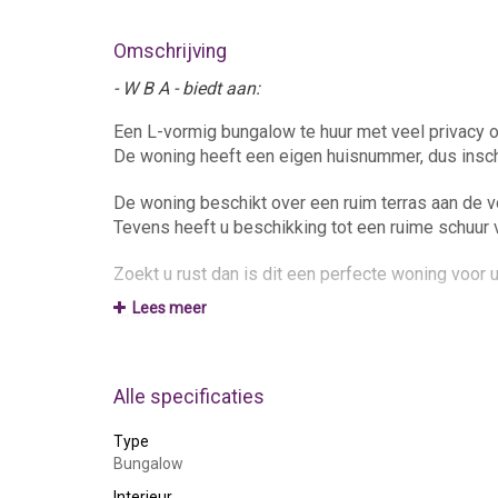
Omschrijving
- W B A - biedt aan:
Een L-vormig bungalow te huur met veel privacy op
De woning heeft een eigen huisnummer, dus inschr
De woning beschikt over een ruim terras aan de v
Tevens heeft u beschikking tot een ruime schuur
Zoekt u rust dan is dit een perfecte woning voor 
Lees meer
Indeling
:
Entree, slaapkamer 1, badkamer met douche, toil
Alle specificaties
Buitenruimte:
Type
Ruim terras aan de voorkant en een ruime tuin aan
Bungalow
Berging:
Interieur