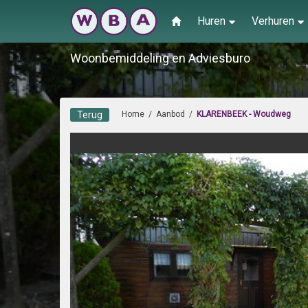
Huren
Verhuren
Woonbemiddeling en Adviesburo
Terug
Home
/
Aanbod
/
KLARENBEEK - Woudweg