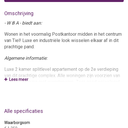
Omschrijving
- W B A - biedt aan:
Wonen in het voormalig Postkantoor midden in het centrum
van Tiel! Luxe en industriële look wisselen elkaar af in dit
prachtige pand.
Algemene informatie:
Luxe 2 kamer splitlevel appartement op de 2e verdieping
van dit prachtige complex. Alle woningen zijn voorzien van
Lees meer
vloerverwarming met warmtepomp. Zeer goed geïsoleerd
met dubbele beglazing en extra muur, vloer en dakisolatie.
Deze woning is voorzien van inbouwkeuken met
combimagnetronoven, koelkast met vriesvak, granieten
werkblad, vaatwasser, inductiekookplaat en afzuigkap.
Alle specificaties
Aparte badkamer met toilet, douche en
wasmachineaansluiting. Tevens is het mogelijk om zelf
Waarborgsom
zowel kabel als glasvezel te nemen.