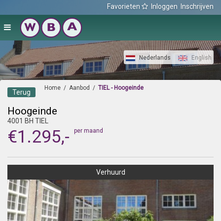
Favorieten
Inloggen
Inschrijven
Nederlands
English
Home
/
Aanbod
/
TIEL - Hoogeinde
Terug
Hoogeinde
4001 BH TIEL
€1.295,-
per maand
Verhuurd