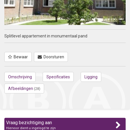
Splitlevel appartement in monumentaal pand
Bewaar
Doorsturen
Omschrijving
Specificaties
Ligging
Afbeeldingen
(28)
Vraag bezichtiging aan
Hiervoor dient u ingelogd te zijn