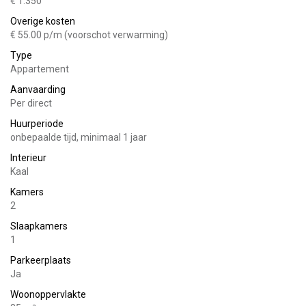
€ 1.350
Overige kosten
Parkeren is mogelijk op eigen terrein. Dit appartement heeft
€ 55.00 p/m (voorschot verwarming)
een eigen parkeerplaats.
Type
Buitenruimte:
Appartement
Aanvaarding
Gezamenlijke binnentuin. Deze wordt wekelijks
Per direct
onderhouden.
Huurperiode
Berging:
onbepaalde tijd, minimaal 1 jaar
Interieur
Eigen berging in onderbouw en gezamenlijke
Kaal
fietsenberging.
Kamers
Bijkomende kosten:
2
Slaapkamers
water, elektra:
Naar eigen verbruik ( zeer laag verbruik)
1
Gewenste huurder(s):
Parkeerplaats
Werkend
Ja
Woonoppervlakte