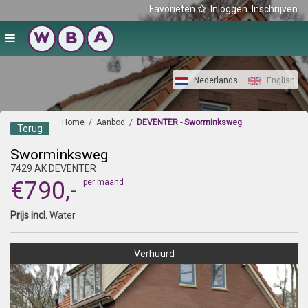
Favorieten
Inloggen
Inschrijven
Nederlands
English
Home
/
Aanbod
/
DEVENTER - Sworminksweg
Terug
Sworminksweg
7429 AK DEVENTER
€790,-
per maand
Prijs incl.
Water
Verhuurd