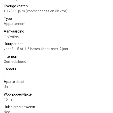
badkamer
Overige kosten
2e verdieping:
€ 125.00 p/m (voorschot gas en elektra)
Type
Kleine bergzolder
Appartement
Buitenruimte:
Aanvaarding
In overleg
Mogelijkheid om een klein zitje te plaatsen op het terras.
Huurperiode
vanaf 1-5 of 1-6 beschikbaar. max. 2 jaar.
Gewenste huurder(s):
Interieur
U komt alleen in aanmerking indien u:
Gemeubileerd
Kamers
- student bent en tijdelijk in een andere gemeente huurt dan
1
waar u staat ingeschreven vanwege uw studie;
Aparte douche
- door werkzaamheden of renovatie van uw woning tijdelijk
Ja
elders verblijft;
- afkomstig bent uit maatschappelijke opvang of zich in een
Woonoppervlakte
sociale noodsituatie bevindt;
45 m²
- gaat scheiden, aantoonbaar niet meer samenwoont met
Huisdieren gewenst
uw partner en tijdelijk woonruimte huurt om in de nabijheid
Nee