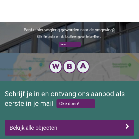
van uw kind(eren) te blijven;
- statushouder bent die rechtstreeks uit een COA-
opvanglocatie komt en wacht op definitieve huisvesting;
- expat bent met aantoonbaar tijdelijk verblijf in Nederland
(bijvoorbeeld werkgerelateerd);
- op andere gronden aantoonbaar tijdelijke woonruimte
zoekt.
Maximaal 2 personen.
Schrijf je in en ontvang ons aanbod als
eerste in je mail
Oké doen!
Bekijk alle objecten