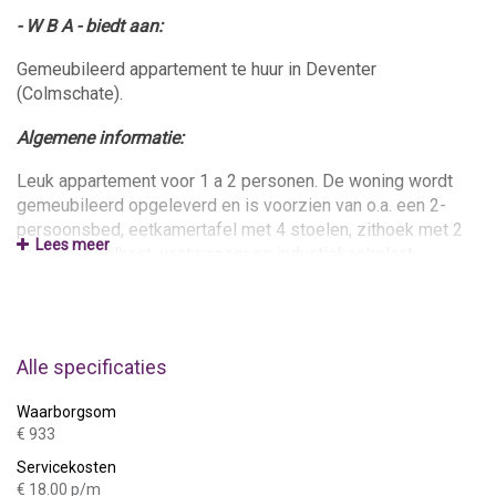
- W B A - biedt aan:
Gemeubileerd appartement te huur in Deventer
(Colmschate).
Algemene informatie:
Leuk appartement voor 1 a 2 personen. De woning wordt
gemeubileerd opgeleverd en is voorzien van o.a. een 2-
persoonsbed, eetkamertafel met 4 stoelen, zithoek met 2
Lees meer
stoelen. Koelkast, vaatwasser en inductiekookplaat
aanwezig in de keukenopstelling. Aparte badkamer met
toilet, douche en wasmachine.
Indeling:
Alle specificaties
Entree met trap naar verdieping.
Waarborgsom
1e verdieping:
€ 933
Servicekosten
Ruime verdieping, woon/slaapkamer en keuken. Aparte
€ 18.00 p/m