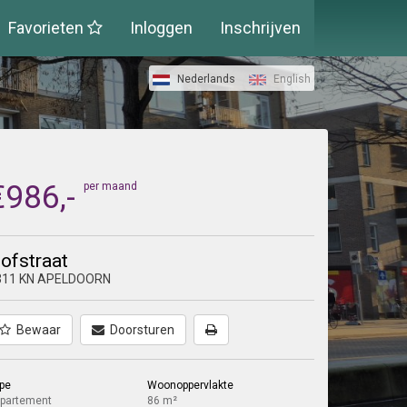
Favorieten
Inloggen
Inschrijven
Nederlands
English
€986,-
per maand
ofstraat
311 KN APELDOORN
Bewaar
Doorsturen
pe
Woonoppervlakte
partement
86 m²