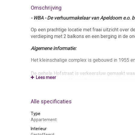
Omschrijving
- WBA - De verhuurmakelaar van Apeldoorn e.o. b
Op een prachtige locatie met fraai uitzicht ove
verdieping met 2 balkons en een berging in de o
Algemene informatie:
Het kleinschalige complex is gebouwd in 1955 en 
De gehele Hofstraat is verkeersluw gemaakt waard
Lees meer
mogelijk dat je in dit appartement optimaal kan ge
Het appartement is helemaal opnieuw gestoffeerd
zodat u de woning direct kunt betrekken.
Alle specificaties
De woning is goed bereikbaar met veel faciliteite
Type
loopafstand van een supermarkt en loopafstand van
Appartement
omgeving op slechts 7 minuten rijden.
Interieur
Gestoffeerd