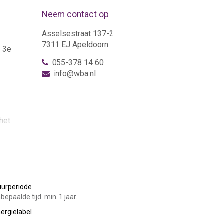
Neem contact op
Asselsestraat 137-2
7311 EJ Apeldoorn
e 3e
055-378 14 60
info@wba.nl
het
hilderd
oorn,
uurperiode
bepaalde tijd. min. 1 jaar.
ergielabel