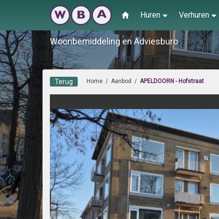
Huren
Verhuren
Woonbemiddeling en Adviesburo
Terug
Home
/
Aanbod
/
APELDOORN - Hofstraat