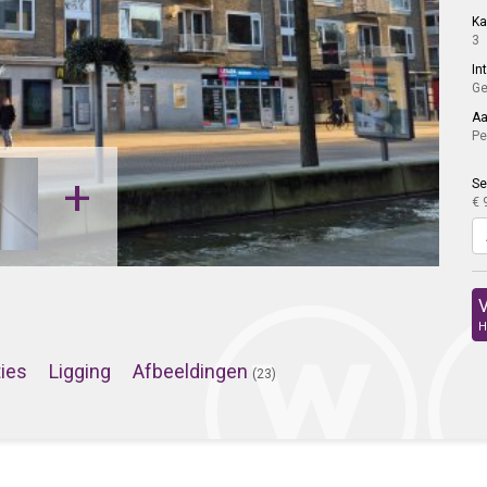
K
3
In
Ge
Aa
Pe
+
Se
€ 
V
H
ties
Ligging
Afbeeldingen
(23)