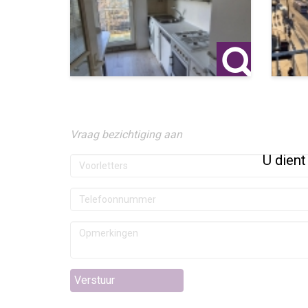
Vraag bezichtiging aan
U dient
Verstuur