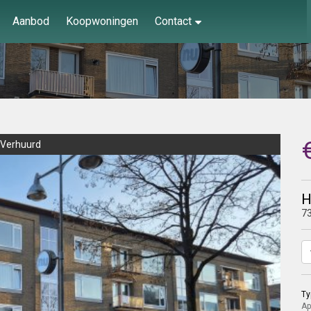
Aanbod
Koopwoningen
Contact
Verhuurd
H
7
Ty
Ap