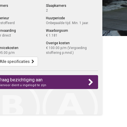
amers
Slaapkamers
2
terieur
Huurperiode
stoffeerd
Onbepaalde tijd. Min. 1 jaar.
nvaarding
Waarborgsom
r direct
€ 1.181
Overige kosten
rvicekosten
€ 100.00 p/m (Vergoeding
95.00 p/m
stoffering p.mnd.)
Alle specificaties
raag bezichtiging aan
iervoor dient u ingelogd te zijn