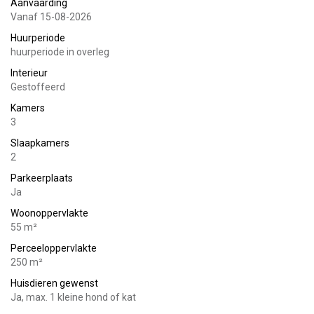
Aanvaarding
Internet is mogelijk via KPN. (Op eigen naam)
Vanaf 15-08-2026
Huurperiode
Voorbeeld 1: v.a. € 850,00
huurperiode in overleg
Badkamer: Toilet, Douchecabine,
Interieur
Douchemeubel.
Gestoffeerd
Keuken: Koelvrieskast, Afzuigkap
Kamers
Kookplaat, Spoelgedeelte
3
2 Slaapkamers 1 met schuifkastenwand.
Slaapkamers
Woonkamer.
2
Al deze vertrekken worden verwarmd doormiddel van
centrale verwarming.
Parkeerplaats
Ja
Type chalet: Enkel Chalet gestoffeerd
Woonoppervlakte
Woonoppervlak: 48 m²
55 m²
Perceeloppervlak: 250 m²
Perceeloppervlakte
250 m²
Voorbeeld 2: v.a. € 925,00
Huisdieren gewenst
Badkamer: Toilet, Douchecabine,
Ja, max. 1 kleine hond of kat
Douchemeubel.