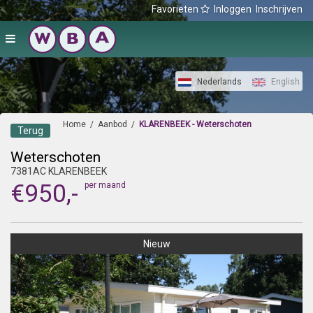
Favorieten
Inloggen
Inschrijven
Nederlands
English
Home
/
Aanbod
/
KLARENBEEK - Weterschoten
Terug
Weterschoten
7381AC KLARENBEEK
€950,-
per maand
Nieuw