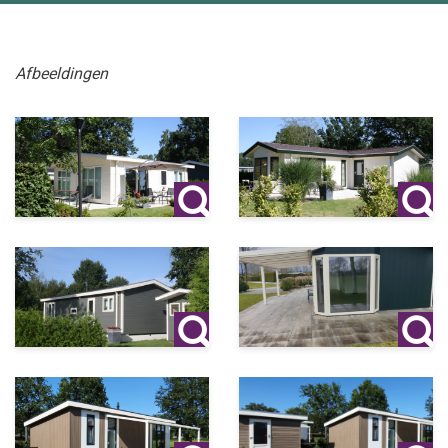
2 Slaapkamers 1 met schuifkastenwand.
Woonkamer.
Al deze vertrekken worden verwarmd door centrale
Afbeeldingen
verwarming.
Type chalet: Dubbel Chalet gestoffeerd
Woonoppervlak: 55 m²
Perceeloppervlak: 250 m²
Opties:
Prijs per mnd: TV Digitenne € 20,=
Voorbeeld 4: v.a. € 1100,00
Badkamer: Toilet, Douchecabine,
Douchemeubel, Aansluiting Wasmachine
Keuken: Koelvriescombinatie, Afzuigkap
Kookplaat, Inbouw oven, Vaatwasser, Spoelgedeelte
2 Slaapkamers 1 met schuifkastenwand.
Woonkamer.