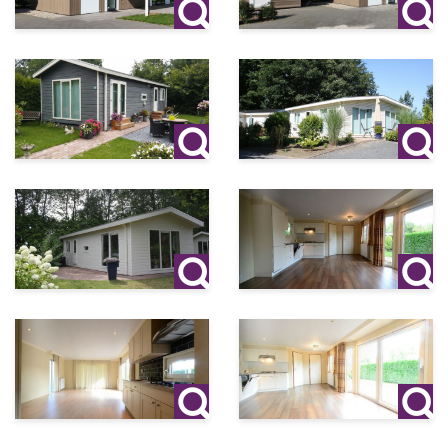
Al deze vertrekken worden verwarmd door centrale
verwarming.
Type chalet: Dubbel Chalet gestoffeerd
Woonoppervlak: 55 m²
Perceeloppervlak: 250 m²
Opties:
Prijs per mnd TV Digitenne € 20,=
Buitenruimte:
Aangelegde tuin met sierbestrating en eigen parkeerplaats.
Bijkomende kosten:
Borg:
1 maand
Gas, water, elektra:
Naar eigen verbruik
U kunt al een chalet huren vanaf € 850,- per maand. Kosten
van gas, water en elektra zijn hier niet bij inbegrepen; elk
huisje heeft zijn eigen meters hiervoor. Aan het eind van de