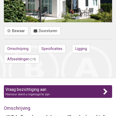
Bewaar
Doorsturen
Omschrijving
Specificaties
Ligging
Afbeeldingen
(19)
Vraag bezichtiging aan
Hiervoor dient u ingelogd te zijn
Omschrijving