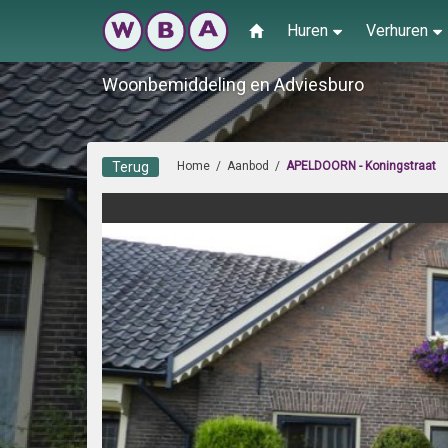
Huren
Verhuren
Woonbemiddeling en Adviesburo
Terug
Home
/
Aanbod
/
APELDOORN - Koningstraat