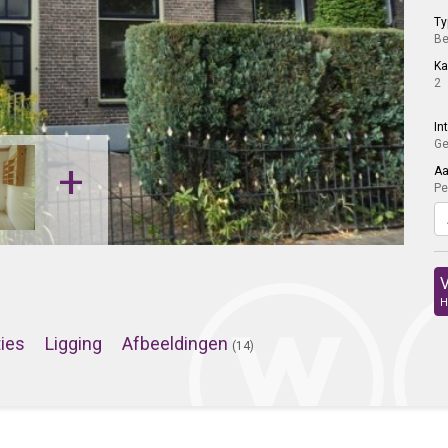
Ty
Be
K
2
In
Ge
+
Aa
Pe
V
H
ties
Ligging
Afbeeldingen
(14)