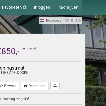
Favorieten
Inloggen
Inschrijven
Nederlands
English
€850,-
per maand
oningstraat
315HS APELDOORN
Bewaar
Doorsturen
urtoeslag mogelijk!