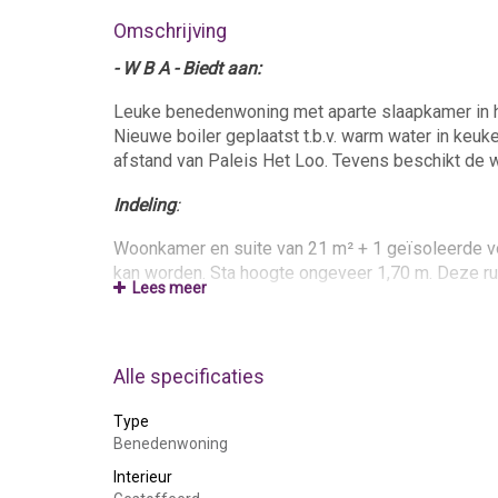
Omschrijving
- W B A - Biedt aan:
Leuke benedenwoning met aparte slaapkamer in het
Nieuwe boiler geplaatst t.b.v. warm water in keuk
afstand van Paleis Het Loo. Tevens beschikt de w
Indeling
:
Woonkamer en suite van 21 m² + 1 geïsoleerde voc
kan worden. Sta hoogte ongeveer 1,70 m. Deze rui
Lees meer
Buitenruimte:
Voortuin van 4x3 met terras.
Alle specificaties
Gewenste huurder(s):
Type
Benedenwoning
Voor maximaal 1 werkend persoon.
Interieur