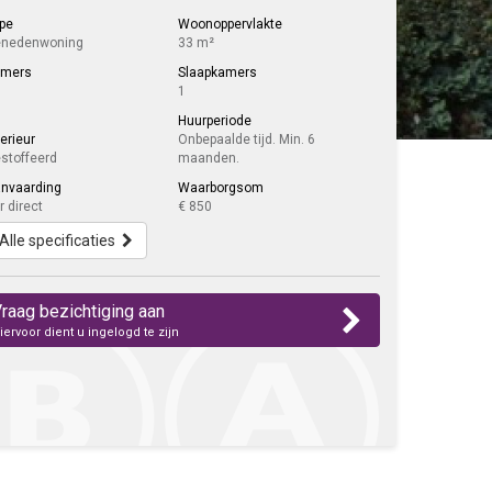
pe
Woonoppervlakte
nedenwoning
33 m²
amers
Slaapkamers
1
Huurperiode
terieur
Onbepaalde tijd. Min. 6
stoffeerd
maanden.
nvaarding
Waarborgsom
r direct
€ 850
Alle specificaties
raag bezichtiging aan
iervoor dient u ingelogd te zijn