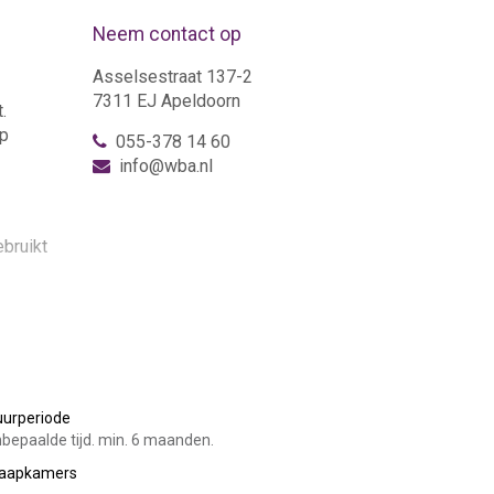
Neem contact op
Asselsestraat 137-2
7311 EJ Apeldoorn
.
rp
055-378 14 60
info@wba.nl
ebruikt
uurperiode
bepaalde tijd. min. 6 maanden.
laapkamers