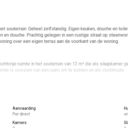
 souterrain. Geheel zelfstandig. Eigen keuken, douche en toilet
en en douche. Prachtig gelegen in een rustige straat op steenwo
oning over een eigen terras aan de voorkant van de woning.
htvrije ruimte in het souterrain van 12 m² die als slaapkamer g
mte is voorzien van een raam om te luchten en als vluchtroute.
Aanvaarding
H
Per direct
on
Kamers
S