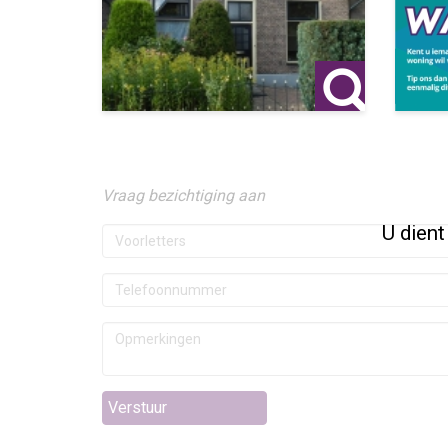
Vraag bezichtiging aan
U dient
Verstuur