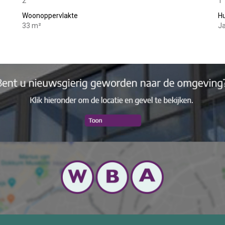
2
1
Woonoppervlakte
Hu
33 m²
Ja