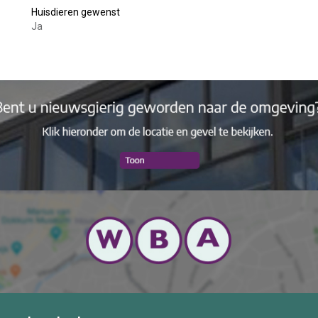
Huisdieren gewenst
Ja
schikt voor verhuur.
r
iele huurstroom)