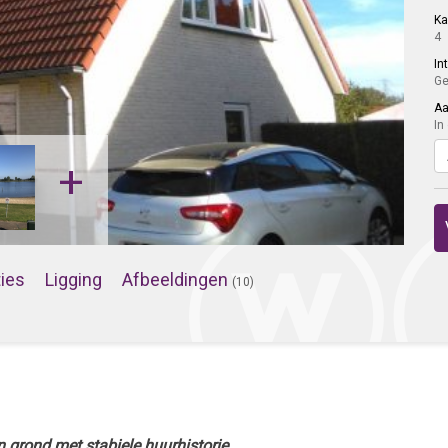
K
4
In
Ge
Aa
In
+
ties
Ligging
Afbeeldingen
(10)
 grond met stabiele huurhistorie