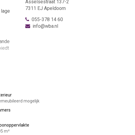
Asselsestraat 137-2
7311 EJ Apeldoorn
 lage
055-378 14 60
info@wba.nl
aande
biedt
 toegang
.
terieur
meubileerd mogelijk
amers
oonoppervlakte
05 m²