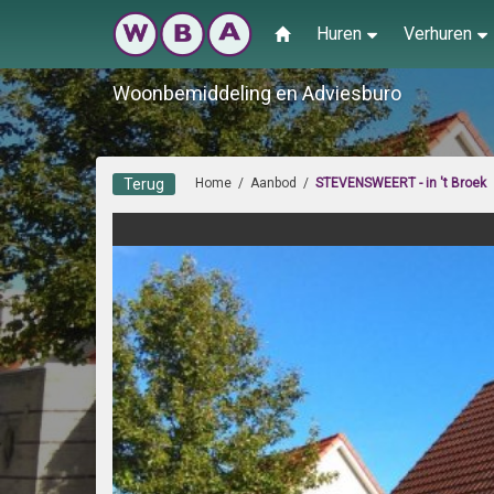
Huren
Verhuren
Woonbemiddeling en Adviesburo
Terug
Home
/
Aanbod
/
STEVENSWEERT - in 't Broek