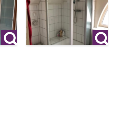
ekt naar
el