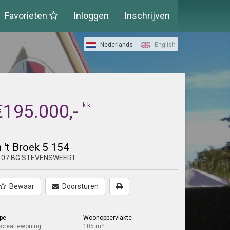
Favorieten
Inloggen
Inschrijven
Nederlands
English
€195.000,-
k.k.
n 't Broek 5 154
107 BG STEVENSWEERT
Bewaar
Doorsturen
pe
Woonoppervlakte
creatiewoning
105 m²