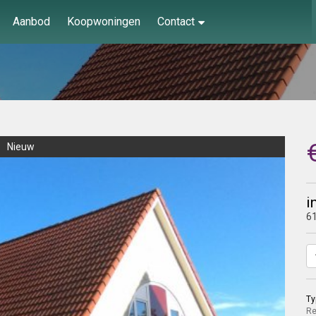
Aanbod
Koopwoningen
Contact
Nieuw
i
6
Ty
Re