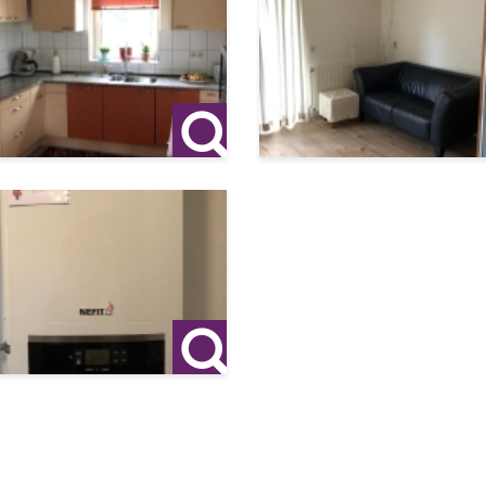
 adres is niet mogelijk
it en flexibiliteit. Een uitstekende kans voor de belegger die zo
ing in het recreatieve segment.
formatie of plannen wij een bezichtiging.
teld op basis van door verkoper verstrekte gegevens en is gehe
akelijkheid aanvaard voor enige onvolledigheid, onjuistheid of