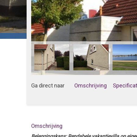
Ga direct naar
Omschrijving
Specifica
Omschrijving
Beleggingskans: Rendabele vakantievilla op eigen