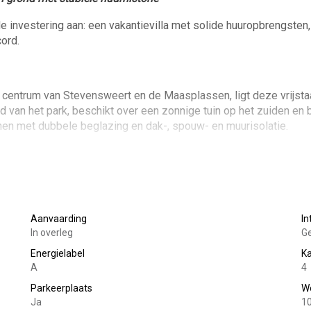
e investering aan: een vakantievilla met solide huuropbrengsten,
ord.
he centrum van Stevensweert en de Maasplassen, ligt deze vrijst
nd van het park, beschikt over een zonnige tuin op het zuiden en 
jnen met dubbele beglazing en dak-, spouw- en muurisolatie.
et witgoedaansluitingen en cv-opstelling, lichte woonkamer met
 met gaskookplaat, afzuigkap, magnetron, vaatwasser en koelkast
Aanvaarding
In
 douche, toilet en wastafel, overloop.
In overleg
Ge
zolder.
Energielabel
K
A
4
tuin.
Parkeerplaats
W
Ja
1