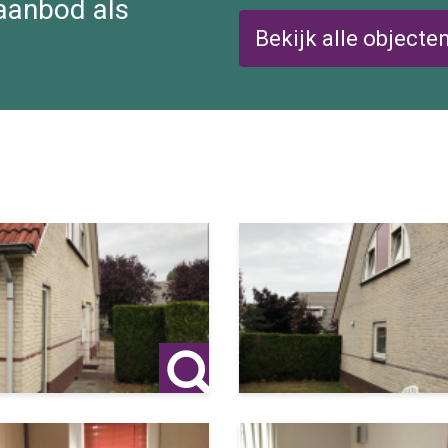
 aanbod als
Bekijk alle objecte
erdracht)
ijk)
rs als partijen die zelf de verhuur willen optimaliseren.
splan