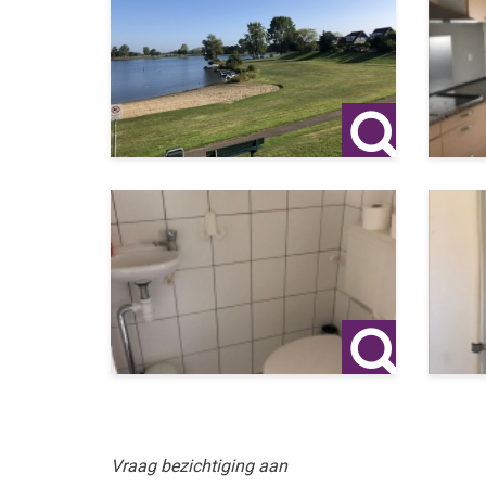
Bewoning wordt gedoogd, maar inschrijving op het
Waarom interessant als belegging?
- Aantrekkelijk bruto rendement boven de 10%
- Jarenlange stabiele verhuurhistorie
- Energielabel A (toekomstbestendig)
- Lage onderhoudskosten
- Flexibel overdraagbaar (met of zonder huurder)
Deze vakantievilla combineert rendement, stabilite
een overzichtelijke en direct renderende invester
Bij interesse verstrekken wij graag aanvullende in
Deze informatie is door WBA zorgvuldig samenges
vrijblijvend. Onzerzijds wordt geen enkele aanspr
anderszins, dan wel de gevolgen daarvan.
Vraag bezichtiging aan