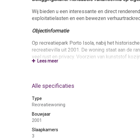
Wij bieden u een interessante en direct renderend
exploitatielasten en een bewezen verhuurtrackrec
Objectinformatie
Op recreatiepark Porto Isola, nabij het historisc
recreatievilla uit 2001. De woning staat aan de ra
veel rust en privacy. Voorzien van kunststof kozi
Lees meer
Indeling
Begane grond: entree met toilet, ruime berging m
Alle specificaties
tot het overdekte terras en de tuin, open keuken
Type
Eerste verdieping:
drie slaapkamers, badkamer met
Recreatiewoning
Zolder:
Bouwjaar
via vlizotrap bereikbare geïsoleerde berg
2001
Buiten:
oprit, voortuin en royale, privacyrijke achter
Slaapkamers
3