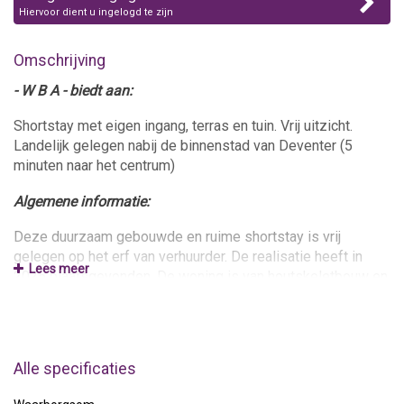
Hiervoor dient u ingelogd te zijn
Omschrijving
- W B A - biedt aan:
Shortstay met eigen ingang, terras en tuin. Vrij uitzicht.
Landelijk gelegen nabij de binnenstad van Deventer (5
minuten naar het centrum)
Algemene informatie:
Deze duurzaam gebouwde en ruime shortstay is vrij
gelegen op het erf van verhuurder. De realisatie heeft in
Lees meer
2025 plaatsgevonden. De woning is van houtskeletbouw en
hoogwaardige geïsoleerd. De woning is dampopen en heeft
hierdoor een heerlijk leefklimaat. In het voorjaar van 2026
wordt nog een tuinkas/serre aangebracht op het terras van
de woning.
Alle specificaties
Totale woonoppervlakte ca. 60 m2, woonkamer 32m2,