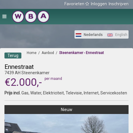
Favorieten
Inloggen
Inschrijven
Nederlands
English
Home
/
Aanbod
/
Steenenkamer - Ennestraat
Terug
Ennestraat
7439 AH Steenenkamer
€2.000,-
per maand
Prijs incl.
Gas, Water, Elektriciteit, Televisie, Internet, Servicekosten
Nieuw