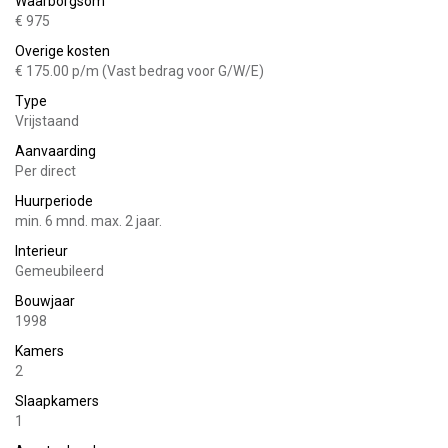
Waarborgsom
slechts 3 minuten rijden.
€ 975
- Rustige ligging
Overige kosten
€ 175.00 p/m (Vast bedrag voor G/W/E)
- Kabel (Ziggo) aansluiting aanwezig
- Gratis gebruik van WIFI
Type
- De woning wordt gemeubileerd opgeleverd
Vrijstaand
- Gratis parkeren aan de weg
Aanvaarding
- Voorzien van airco
Per direct
Indeling:
Huurperiode
min. 6 mnd. max. 2 jaar.
Entree, hal, toilet, ruime woonkamer met eetgedeelte, nette
Interieur
keuken welke is voorzien van een koelkast, vaatwasser,
Gemeubileerd
kookplaat, afzuigkap, magnetron en wasmachine-droger
Bouwjaar
combinatie, vaste trap naar 1e verdieping...
1998
1e verdieping:
Kamers
2
Overloop, badkamer, ruime slaapkamer.
Slaapkamers
1
Buitenruimte: