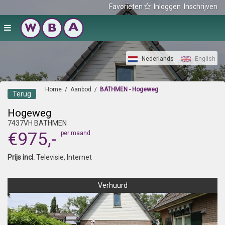
Favorieten
Inloggen
Inschrijven
Nederlands
English
Home
/
Aanbod
/
BATHMEN - Hogeweg
Terug
Hogeweg
7437VH BATHMEN
€975,-
per maand
Prijs incl.
Televisie, Internet
Verhuurd