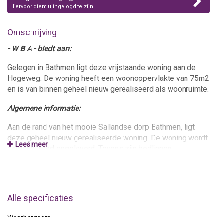
Hiervoor dient u ingelogd te zijn
Omschrijving
- W B A - biedt aan:
Gelegen in Bathmen ligt deze vrijstaande woning aan de
Hogeweg. De woning heeft een woonoppervlakte van 75m2
en is van binnen geheel nieuw gerealiseerd als woonruimte.
Algemene informatie:
Aan de rand van het mooie Sallandse dorp Bathmen, ligt
deze geheel nieuw gerealiseerde woning. De woning wordt
Lees meer
gemeubileerd opgeleverd. Tevens zijn bedlinnen,
handdoeken etc. aanwezig.
De woning is goed bereikbaar met veel voorzieningen in de
buurt. Gesitueerd op fietsafstand van het centrum van
Alle specificaties
Bathmen, loopafstand van een supermarkt. Daarnaast is de
dichtstbijzijnde uitvalsweg in de nabije omgeving op