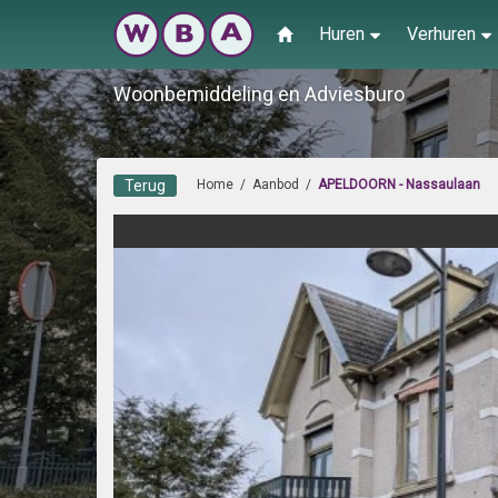
Huren
Verhuren
Woonbemiddeling en Adviesburo
Terug
Home
/
Aanbod
/
APELDOORN - Nassaulaan