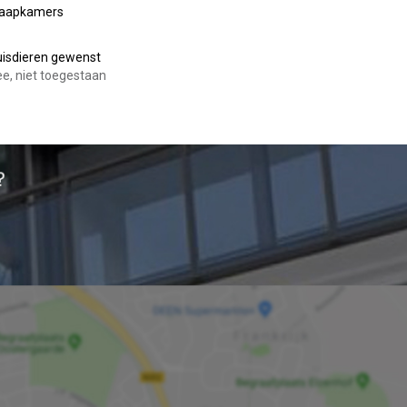
laapkamers
isdieren gewenst
e, niet toegestaan