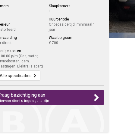
amers
Slaapkamers
1
Huurperiode
terieur
Onbepaalde tijd, minimaal 1
stoffeerd
jaar
nvaarding
Waarborgsom
r direct
€ 700
erige kosten
100.00 p/m (Gas, water,
rvicekosten, gem.
lastingen. Elektra is apart)
Alle specificaties
raag bezichtiging aan
iervoor dient u ingelogd te zijn