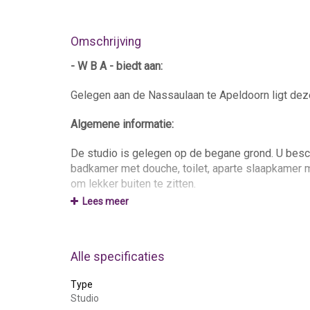
Omschrijving
- W B A - biedt aan:
Gelegen aan de Nassaulaan te Apeldoorn ligt deze
Algemene informatie:
De studio is gelegen op de begane grond. U besc
badkamer met douche, toilet, aparte slaapkamer 
om lekker buiten te zitten.
Lees meer
Op dit adres heb je een eigen huisnummer waarop j
Recent is het pand voorzien van dak, vloer en geve
Alle specificaties
De Nassaulaan, gelegen in De Parken, is goed ber
Type
van het centrum van Apeldoorn, loopafstand van ee
Studio
omgeving op slechts 8 minuten rijden.