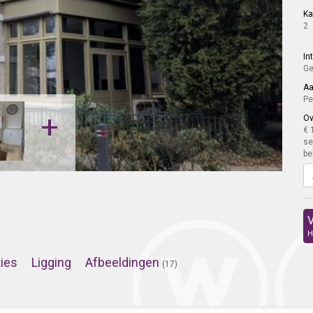
K
2
In
Ge
Aa
Pe
+
Ov
€ 
se
be
V
H
ties
Ligging
Afbeeldingen
(17)