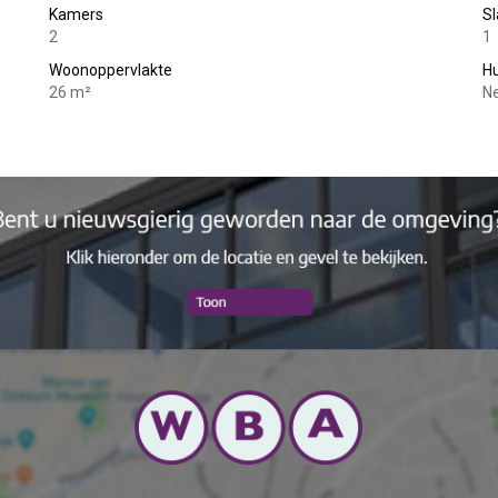
Kamers
S
2
1
Woonoppervlakte
Hu
26 m²
Ne
 € 1800,- p.mnd.