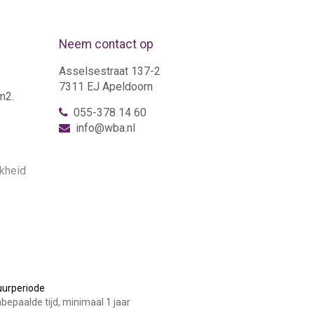
Neem contact op
Asselsestraat 137-2
7311 EJ Apeldoorn
m2.
055-378 14 60
info@wba.nl
jkheid
afstand
uurperiode
nabije
bepaalde tijd, minimaal 1 jaar