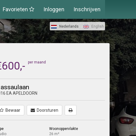
Favorieten
Inloggen
Inschrijven
Nederlands
English
€600,-
per maand
assaulaan
316 EA APELDOORN
Bewaar
Doorsturen
pe
Woonoppervlakte
udio
26 m²