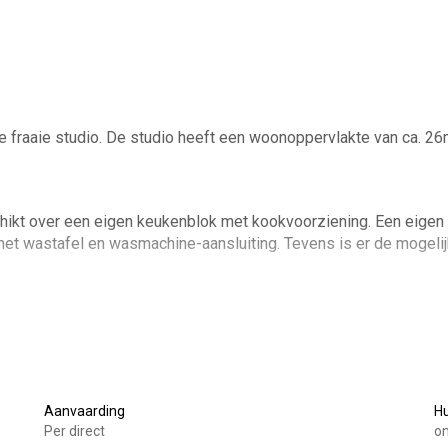
 fraaie studio. De studio heeft een woonoppervlakte van ca. 26
hikt over een eigen keukenblok met kookvoorziening. Een eigen
met wastafel en wasmachine-aansluiting. Tevens is er de mogeli
e je kunt inschrijven. Glasvezel is beschikbaar in de woning.
lisolatie.
eikbaar met veel voorzieningen in de buurt. Gesitueerd op fiets
Aanvaarding
H
n supermarkt. Daarnaast is de dichtstbijzijnde uitvalsweg in de 
Per direct
on