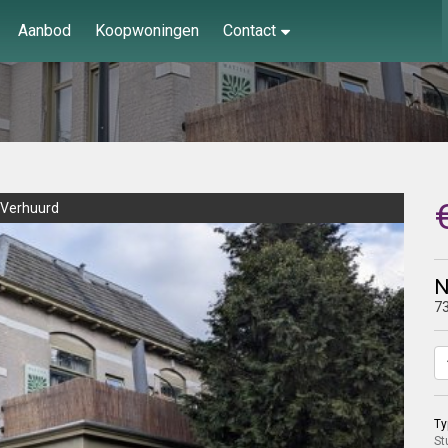
Aanbod
Koopwoningen
Contact
Verhuurd
N
7
Ty
St