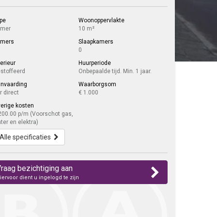
pe
Woonoppervlakte
amer
10 m²
amers
Slaapkamers
0
terieur
Huurperiode
stoffeerd
Onbepaalde tijd. Min. 1 jaar.
nvaarding
Waarborgsom
r direct
€ 1.000
erige kosten
200.00 p/m (Voorschot gas,
ter en elektra)
Alle specificaties
raag bezichtiging aan
iervoor dient u ingelogd te zijn