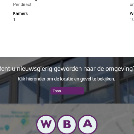
Per direct
on
Kamers
W
1
1