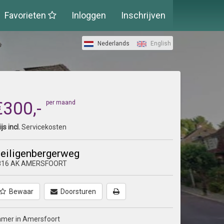
Favorieten
Inloggen
Inschrijven
Nederlands
English
€300,-
per maand
ijs incl.
Servicekosten
eiligenbergerweg
816 AK AMERSFOORT
Bewaar
Doorsturen
amer in Amersfoort