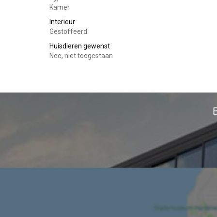
Maximaal 1 persoon (werkend of studerend)
Kamer
Interieur
Gestoffeerd
Huisdieren gewenst
Nee, niet toegestaan