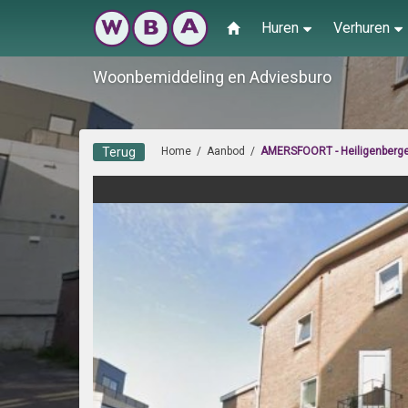
Huren
Verhuren
Woonbemiddeling en Adviesburo
Terug
Home
/
Aanbod
/
AMERSFOORT - Heiligenberg