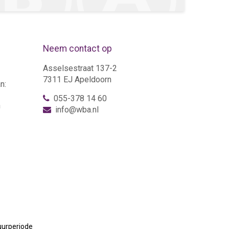
Neem contact op
Asselsestraat 137-2
7311 EJ Apeldoorn
n:
055-378 14 60
n
info@wba.nl
uurperiode