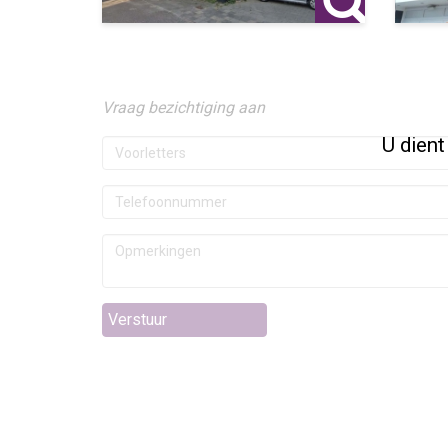
Vraag bezichtiging aan
U dient
Verstuur