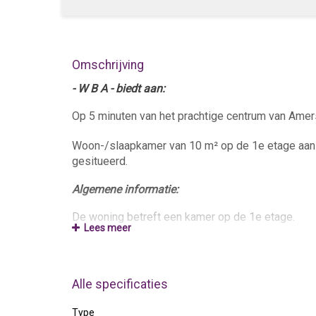
Omschrijving
- W B A - biedt aan:
Op 5 minuten van het prachtige centrum van Amersf
Woon-/slaapkamer van 10 m² op de 1e etage aan 
gesitueerd.
Algemene informatie:
De woning betreft een kamer op de 1e etage.
Lees meer
Gezamenlijk gebruik van entree, keukenblok met b
Voorzieningen worden gedeeld met 3 andere bew
Alle specificaties
Gewenste huurder(s):
Type