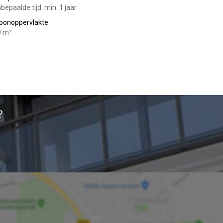
bepaalde tijd. min. 1 jaar.
oonoppervlakte
0 m²