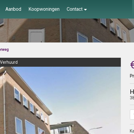
Aanbod
Koopwoningen
Contact
erweg
Verhuurd
Pr
H
3
K