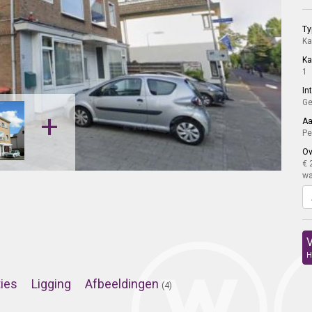
Ty
K
K
1
In
Ge
+
Aa
Pe
Ov
€ 
wa
V
H
ties
Ligging
Afbeeldingen
(4)