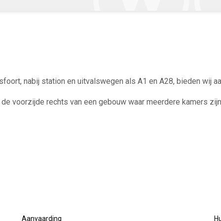
oort, nabij station en uitvalswegen als A1 en A28, bieden wij aa
de voorzijde rechts van een gebouw waar meerdere kamers zij
oven- en onderkasten, afzuigkap, kookstel, toilet en douche.
oners.
Aanvaarding
H