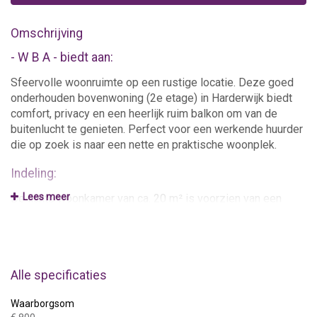
Omschrijving
- W B A - biedt aan:
Sfeervolle woonruimte op een rustige locatie. Deze goed
onderhouden bovenwoning (2e etage) in Harderwijk biedt
comfort, privacy en een heerlijk ruim balkon om van de
buitenlucht te genieten. Perfect voor een werkende huurder
die op zoek is naar een nette en praktische woonplek.
Indeling:
Lees meer
De lichte woonkamer van ca. 20 m² is voorzien van een
moderne open keuken, uitgerust met hoogwaardige
inbouwapparatuur zoals een koelkast met vriesvak,
afzuigkap, combi-oven, vaatwasser en inductiekookplaat.
De ruime slaapkamer (ca. 15 m²) beschikt over een grote
Alle specificaties
bergkast voor extra opbergruimte. De nette badkamer is
voorzien van douche, wastafel en een wasmachine. Apart
Waarborgsom
toilet.