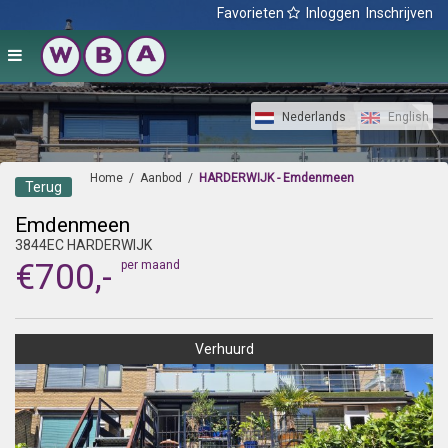
Favorieten
Inloggen
Inschrijven
Nederlands
English
Home
/
Aanbod
/
HARDERWIJK - Emdenmeen
Terug
Emdenmeen
3844EC HARDERWIJK
€700,-
per maand
Verhuurd