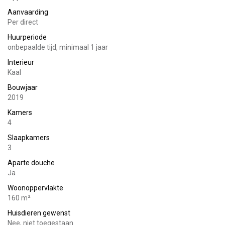
de verdieping zijn 2 slaapkamers gesitueerd. Tevens is het
Aanvaarding
mogelijk om zelf zowel kabel als glasvezel te nemen.
Per direct
Huurperiode
Buitenruimte:
onbepaalde tijd, minimaal 1 jaar
Gezamenlijke binnentuin. Deze wordt wekelijks
Interieur
onderhouden.
Kaal
Bouwjaar
Berging:
2019
Eigen berging in onderbouw en gezamenlijke
Kamers
fietsenberging.
4
Slaapkamers
Bijkomende kosten:
3
water, elektra:
Aparte douche
Naar eigen verbruik ( zeer laag verbruik)
Gewenste huurder(s):
Ja
Woonoppervlakte
Werkend of gepensioneerd
160 m²
Huisdieren gewenst
Nee, niet toegestaan