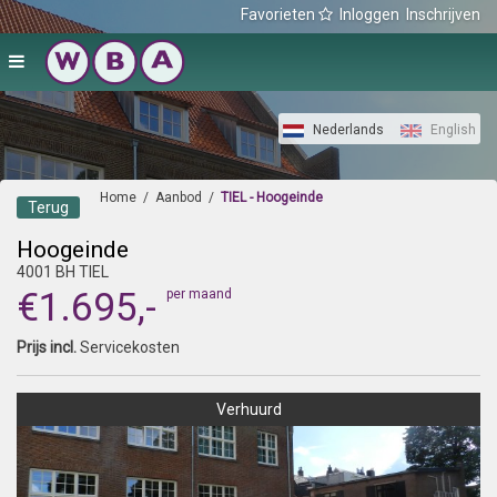
Favorieten
Inloggen
Inschrijven
Nederlands
English
Home
/
Aanbod
/
TIEL - Hoogeinde
Terug
Hoogeinde
4001 BH TIEL
€1.695,-
per maand
Prijs incl.
Servicekosten
Verhuurd