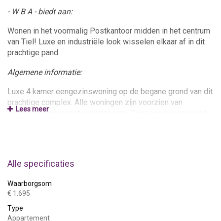
- W B A - biedt aan:
Wonen in het voormalig Postkantoor midden in het centrum
van Tiel! Luxe en industriële look wisselen elkaar af in dit
prachtige pand.
Algemene informatie:
Luxe 4 kamer eengezinswoning op de begane grond van dit
prachtige complex. Alle woningen zijn voorzien van
Lees meer
vloerverwarming met warmtepomp. Zeer goed geïsoleerd
met dubbele beglazing en extra muur, vloer en dakisolatie.
Deze woning is voorzien van inbouwkeuken met combi-
magnetronoven, koelkast met vriesvak, granieten werkblad,
vaatwasser, inductiekookplaat en afzuigkap. Aparte toilet.
Alle specificaties
Ruime woonkamer met open keuken en kleine
opbergkamer. Vanuit de woonkamer heeft u toegang tot een
Waarborgsom
prachtige serre (gesloten) met uitzicht op de binnenstad
€ 1.695
van Tiel.
Type
Appartement
Ruime slaapkamer op de begane grond met bergkast. Op