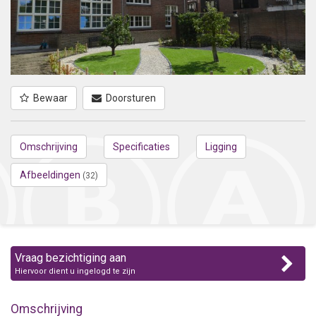
Bewaar
Doorsturen
Omschrijving
Specificaties
Ligging
Afbeeldingen
(32)
Vraag bezichtiging aan
Hiervoor dient u ingelogd te zijn
Omschrijving