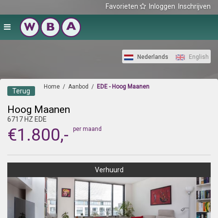
Favorieten
Inloggen
Inschrijven
Nederlands
English
Home
/
Aanbod
/
EDE - Hoog Maanen
Terug
Hoog Maanen
6717 HZ EDE
€1.800,-
per maand
Verhuurd