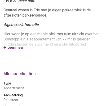
- W B A - biedt aan:
Centraal wonen in Ede met je eigen parkeerplek in de
afgesloten parkeergarage.
Algemene informatie:
Hier woon je op een mooie plek met ruim uitzicht over het
Spindopplein. Het appartement van 77 m² is gelegen
midden tussen de supermarkt en ander uitgebreid
Lees meer
winkelaanbod. Het appartement is volledig gemeubileerd
en gestoffeerd.
Het station Ede-Wageningen is 5 minuten lopen. Met de
auto ben je in 11 minuten op de Universiteit van
Alle specificaties
Wageningen en in 6 minuten op de A12.
Type
Je kijkt op een levendig plein waar je je balkon met
Appartement
ochtendzon hebt.
Aanvaarding
Indeling:
Per direct