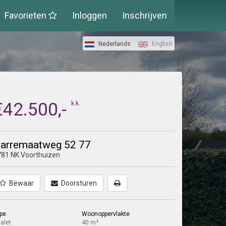
Favorieten
Inloggen
Inschrijven
Nederlands
English
€42.500,-
k.k.
arremaatweg 52 77
81 NK Voorthuizen
Bewaar
Doorsturen
pe
Woonoppervlakte
alet
40 m²