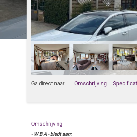
Ga direct naar
Omschrijving
Specifica
Omschrijving
- W B A - biedt aan: