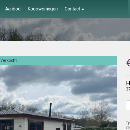
Aanbod
Koopwoningen
Contact
Verkocht
H
37
Ty
Ch