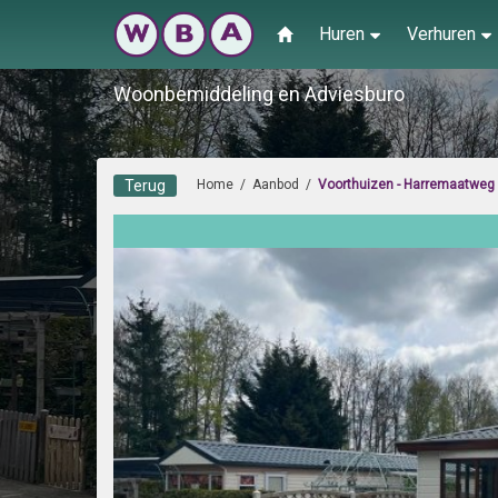
Huren
Verhuren
Woonbemiddeling en Adviesburo
Terug
Home
/
Aanbod
/
Voorthuizen - Harremaatweg