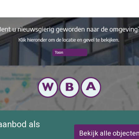
r/parkkosten ca € 2.600,= per jaar)
ard, open keuken met gaskookplaat, afzuigkap, koelkast.
et geiser, kastenwand, badkamer met douchecabine, wastafel, t
 met vaste kast. Maar kan natuurlijk ook als 2e slaapkamer wor
roger.
rijblijvende afspraak en bezichtiging.
 aanbod als
Bekijk alle objecte