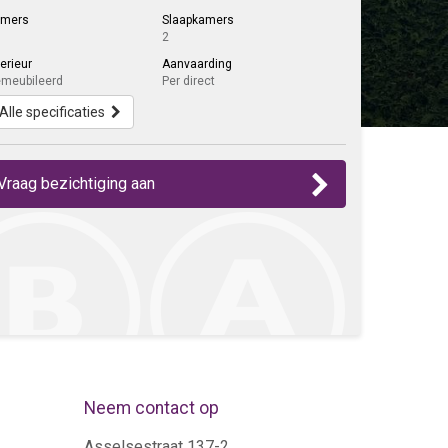
amers
Slaapkamers
2
terieur
Aanvaarding
meubileerd
Per direct
Alle specificaties
Vraag bezichtiging aan
Neem contact op
Asselsestraat 137-2