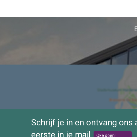
Grondoppervlakte: ca. 250 m2 huurgrond (kavelhuu
Stageld voor 2026 is reeds betaald.
Indeling:
Entree/hal, woonkamer met terrasdeuren en gasha
Slaapkamer met tweepersoonsbed en vaste kast m
Tweede slaapkamer wordt nu gebruikt als kantoor
ingericht.
Afsluitbare poort en volledig omheind.
In de berging is een wasmachine geplaatst met d
Heeft u interesse, neem dan contact op voor een v
Schrijf je in en ontvang ons
eerste in je mail
Oké doen!