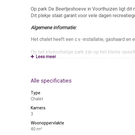
Op park De Beertjeshoeve in Voorthuizen ligt dit 
Dit plekje staat garant voor vele dagen recreatieg
Algemene informatie:
Het chalet heeft een c.v.-installatie, gashaard en
Op het kleinschalige park zijn op het kleine speelt
Lees meer
heerlijk genieten van wat de Veluwe u te bieden h
Griezeveen ligt op 1 minuut afstand.
Het gezellige centrum van Voorthuizen met een go
Alle specificaties
Dit chalet is netjes onderhouden en voorzien van
bij iets minder mooi weer onder kunt zitten. Het c
Type
gemeubileerd en gestoffeerd aangeboden. Bij het 
Chalet
Kamers
Parkeren kan voor de deur van het chalet. Er zij
3
Huisdieren zijn welkom op De Beertjeshoeve.
Woonoppervlakte
Verhuur voor recreatief gebruik is toegestaan, p
40 m²