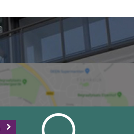
oilet.
den
n