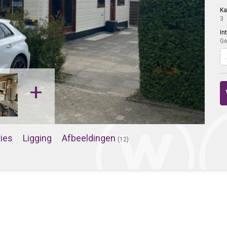
K
3
In
Ge
+
ties
Ligging
Afbeeldingen
(12)