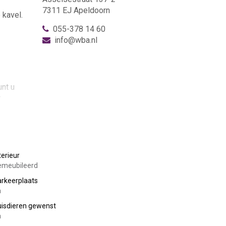
7311 EJ Apeldoorn
 kavel.
055-378 14 60
info@wba.nl
unt u
t
fstand.
r u ook
terieur
emeubileerd
rkeerplaats
a
isdieren gewenst
a